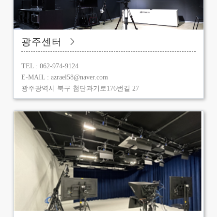
광주센터
TEL : 062-974-9124
E-MAIL : azrael58@naver.com
광주광역시 북구 첨단과기로176번길 27